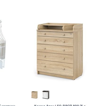
/ маятник
Комод Атон LEO ЛДСП 800/5 с