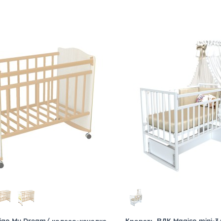
igo My Dream/ колесо-качалка
Кровать ВДК Magico mini-3