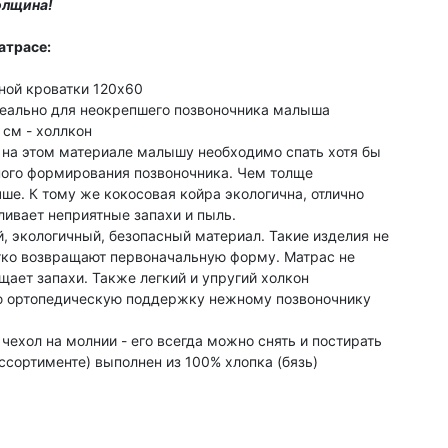
олщина!
атрасе:
ной кроватки 120х60
деально для неокрепшего позвоночника малыша
 см - холлкон
 на этом материале малышу необходимо спать хотя бы
ного формирования позвоночника. Чем толще
чше. К тому же кокосовая койра экологична, отлично
ливает неприятные запахи и пыль.
, экологичный, безопасный материал. Такие изделия не
егко возвращают первоначальную форму. Матрас не
ощает запахи. Также легкий и упругий холкон
ю ортопедическую поддержку нежному позвоночнику
ехол на молнии - его всегда можно снять и постирать
ссортименте) выполнен из 100% хлопка (бязь)