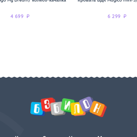
4 699
₽
6 299
₽