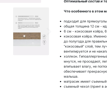
Оптимальный состав и т
Что особенного в этом м
подходит для прямоуголь
общая толщина 12 см - и
6 см - кокосовая койра, 6
кокосовая койра. Именно
до полугода для правиль
“кокосовый” слой, тем лу
вентилируется и не накап
холлкон. Гипоаллергенный
мнутся, не проседают, л
впитывает влагу, не погл
обеспечивает прекрасну
малыша.
матрасик имеет съемный ч
съемный чехол (принт в а