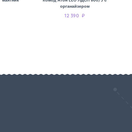
органайзером
12 390
₽