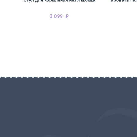
3 099
₽