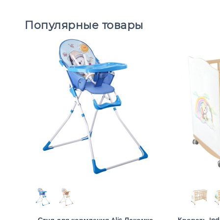
Популярные товары
Стул для кормления Alis Лакомка
Кровать Ind