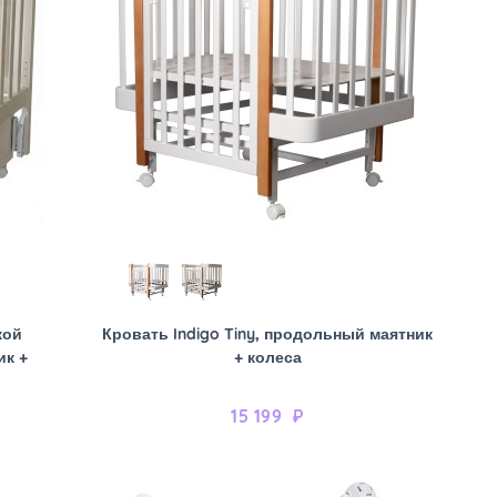
кой
Кровать Indigo Tiny, продольный маятник
ик +
+ колеса
15 199
₽