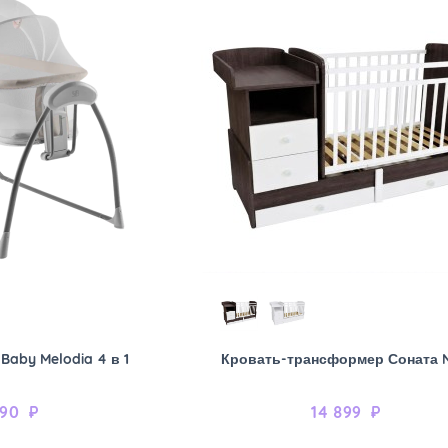
aby Melodia 4 в 1
Кровать-трансформер Соната 
990
₽
14 899
₽