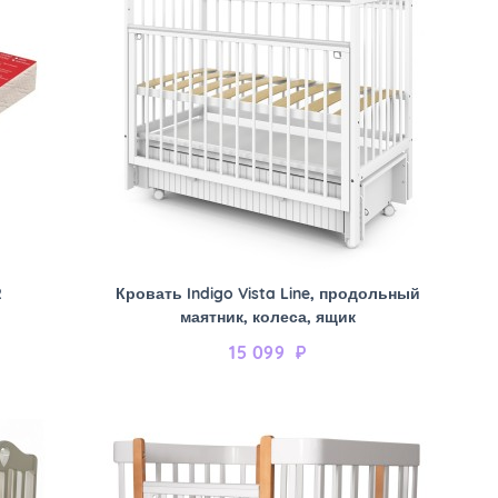
2
Кровать Indigo Vista Line, продольный
маятник, колеса, ящик
15 099
₽