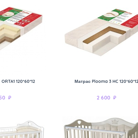
ORTA1 120*60*12
Матрас Plooma 3 HC 120*60*1
50
₽
2 600
₽