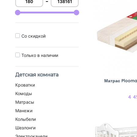
Cо скидкой
Только в наличии
Детская комната
Матрас Plooma 
Кроватки
Комоды
4 4
Матрасы
Манежи
Колыбели
Шезлонги
Электрокачели