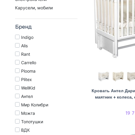
Карусели, мобили
Бренд
Indigo
Alis
Rant
Carrello
Plooma
Plitex
WellKid
Кровать Антел Дари
Антел
маятник + колеса,
Мир Колибри
19 
Можга
Топотушки
ВДК