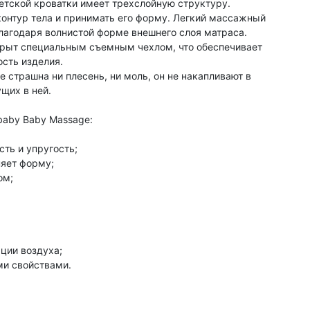
тской кроватки имеет трехслойную структуру.
контур тела и принимать его форму. Легкий массажный
лагодаря волнистой форме внешнего слоя матраса.
рыт специальным съемным чехлом, что обеспечивает
сть изделия.
е страшна ни плесень, ни моль, он не накапливают в
щих в ней.
baby Baby Massage:
ть и упругость;
яет форму;
ом;
ции воздуха;
и свойствами.