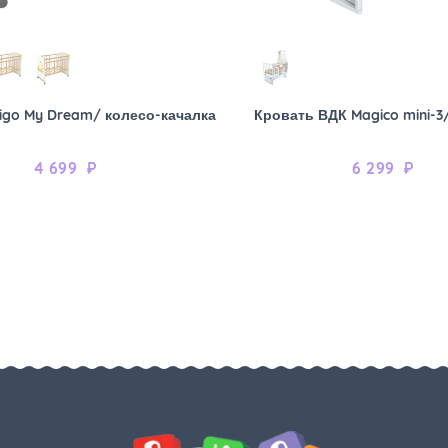
igo My Dream/ колесо-качалка
Кровать ВДК Magico mini-3
4 699
₽
6 299
₽