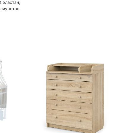
% эластан;
олиуретан.