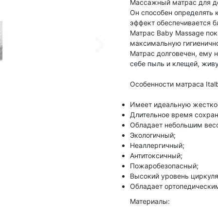
Массажный матрас для де
Он способен определять 
эффект обеспечивается б
Матрас Baby Massage пок
максимальную гигиенично
Матрас долговечен, ему н
себе пыль и клещей, живу
Особенности матраса Ital
Имеет идеальную жесткос
Длительное время сохран
Обладает небольшим вес
Экологичный;
Неаллергичный;
Антитоксичный;
Пожаробезопасный;
Высокий уровень циркуля
Обладает ортопедическим
Материалы: