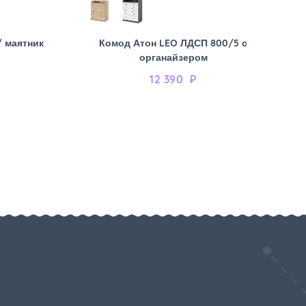
/ маятник
Комод Атон LEO ЛДСП 800/5 с
органайзером
12 390
₽