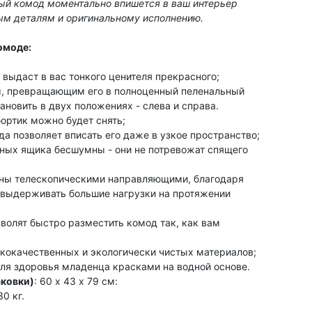
ый комод моментально впишется в ваш интерьер
ым деталям и оригинальному исполнению.
омоде:
выдаст в вас тонкого ценителя прекрасного;
м, превращающим его в полноценный пеленальный
ановить в двух положениях - слева и справа.
ортик можно будет снять;
а позволяет вписать его даже в узкое пространство;
ных ящика бесшумны - они не потревожат спящего
ены телескопическими направляющими, благодаря
выдерживать большие нагрузки на протяжении
волят быстро разместить комод так, как вам
ококачественных и экологически чистых материалов;
ля здоровья младенца красками на водной основе.
аковки)
: 60 х 43 х 79 см:
30 кг.