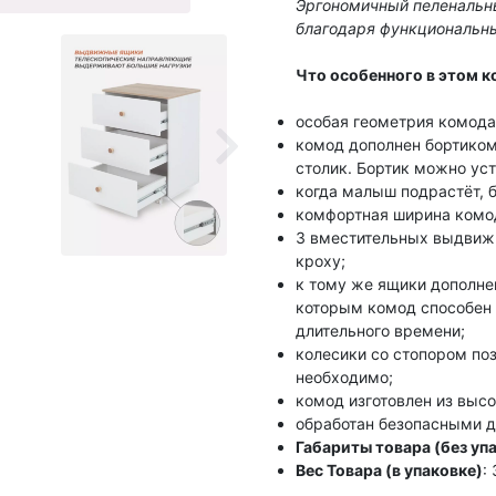
Эргономичный пеленальн
благодаря функциональн
Что особенного в этом к
особая геометрия комода 
комод дополнен бортико
столик. Бортик можно уст
когда малыш подрастёт, б
комфортная ширина комод
3 вместительных выдвиж
кроху;
к тому же ящики дополн
которым комод способен 
длительного времени;
колесики со стопором поз
необходимо;
комод изготовлен из выс
обработан безопасными д
Габариты товара (без уп
Вес Товара (в упаковке)
: 