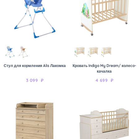
Стул для кормления Alis Лакомка
Кровать Indigo My Dream/ колесо-
качалка
3 099
₽
4 699
₽