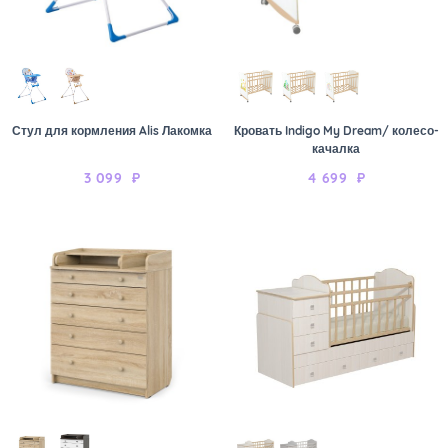
Стул для кормления Alis Лакомка
Кровать Indigo My Dream/ колесо-
качалка
3 099
₽
4 699
₽