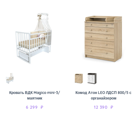
Кровать ВДК Magico mini-3/
Комод Атон LEO ЛДСП 800/5 с
маятник
органайзером
6 299
₽
12 390
₽