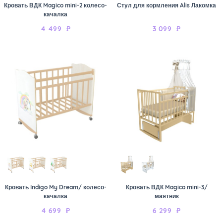
Кровать ВДК Magico mini-2 колесо-
Стул для кормления Alis Лакомка
качалка
4 499
₽
3 099
₽
Кровать Indigo My Dream/ колесо-
Кровать ВДК Magico mini-3/
качалка
маятник
4 699
₽
6 299
₽