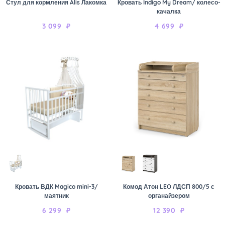
Стул для кормления Alis Лакомка
Кровать Indigo My Dream/ колесо-
качалка
3 099
₽
4 699
₽
Кровать ВДК Magico mini-3/
Комод Атон LEO ЛДСП 800/5 с
маятник
органайзером
6 299
₽
12 390
₽