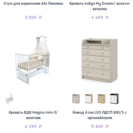
Стул для кормления Alis Лакомка
Кровать Indigo My Dream/ колесо-
качалка
3 099
₽
4 699
₽
Кровать ВДК Magico mini-3/
Комод Атон LEO ЛДСП 800/5 с
маятник
органайзером
6 299
₽
11 899
₽