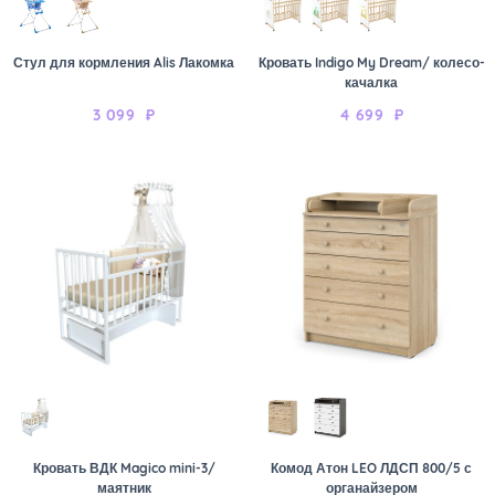
Стул для кормления Alis Лакомка
Кровать Indigo My Dream/ колесо-
качалка
3 099
₽
4 699
₽
Кровать ВДК Magico mini-3/
Комод Атон LEO ЛДСП 800/5 с
маятник
органайзером