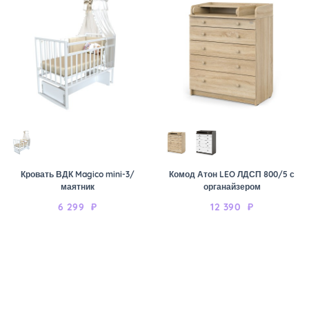
Кровать ВДК Magico mini-3/
Комод Атон LEO ЛДСП 800/5 с
маятник
органайзером
6 299
₽
12 390
₽