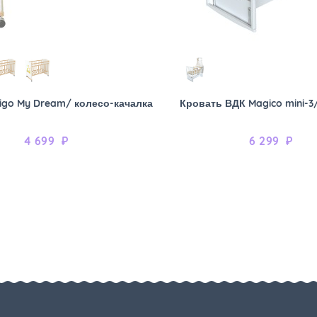
igo My Dream/ колесо-качалка
Кровать ВДК Magico mini-3
4 699
₽
6 299
₽