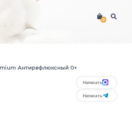
0
remium Антирефлюксный 0+
Написать
Написать