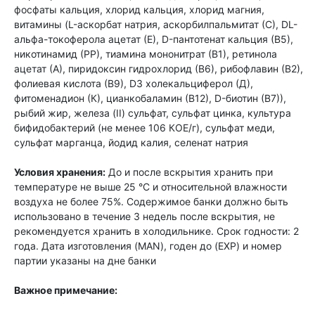
фосфаты кальция, хлорид кальция, хлорид магния,
витамины (L-аскорбат натрия, аскорбилпальмитат (С), DL-
альфа-токоферола ацетат (Е), D-пантотенат кальция (В5),
никотинамид (РР), тиамина мононитрат (В1), ретинола
ацетат (А), пиридоксин гидрохлорид (В6), рибофлавин (В2),
фолиевая кислота (В9), D3 холекальциферол (Д),
фитоменадион (К), цианкобаламин (В12), D-биотин (В7)),
рыбий жир, железа (II) сульфат, сульфат цинка, культура
бифидобактерий (не менее 106 КОЕ/г), сульфат меди,
сульфат марганца, йодид калия, селенат натрия
Условия хранения:
До и после вскрытия хранить при
температуре не выше 25 °С и относительной влажности
воздуха не более 75%. Содержимое банки должно быть
использовано в течение 3 недель после вскрытия, не
рекомендуется хранить в холодильнике. Срок годности: 2
года. Дата изготовления (MAN), годен до (EXP) и номер
партии указаны на дне банки
Важное примечание: