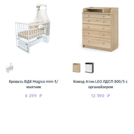
Кровать ВДК Magico mini-3/
Комод Атон LEO ЛДСП 800/5 с
маятник
органайзером
6 299
₽
12 390
₽