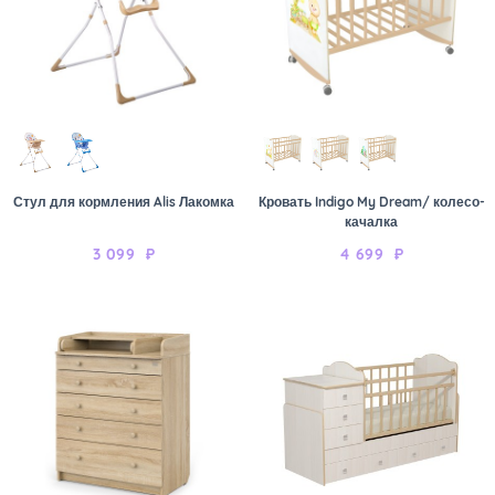
Стул для кормления Alis Лакомка
Кровать Indigo My Dream/ колесо-
качалка
3 099
₽
4 699
₽