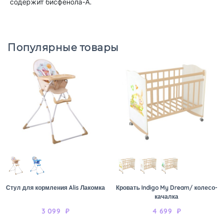
содержит бисфенола-А.
Популярные товары
Стул для кормления Alis Лакомка
Кровать Indigo My Dream/ колесо-
качалка
3 099
₽
4 699
₽