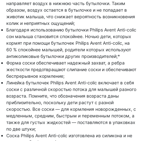
направляет воздух в нижнюю часть бутылочки. Таким
образом, воздух остается в бутылочке и не попадает в
животик малыша, что снижает вероятность возникновения
колик и неприятных ощущений;
Благодаря использованию бутылочки Philips Avent Anti-colic
сон малыша становится спокойнее. Ночью дети, которых
кормят при помощи бутылочек Philips Avent Anti-colic, на
60 % спокойнее малышей, родители которых используют
антиколиковые бутылочки других производителей;*
Форма соски обеспечивает надежный захват, а ребра
жесткости предотвращают слипание соски и обеспечивают
беспрерывное кормление;
Линейка бутылочек Philips Avent Anti-colic включает в себя
соски с различной скоростью потока для малышей разного
возраста. Помните, что обозначения возраста даны
приблизительно, поскольку дети растут с разной
скоростью. Все соски — для кормления новорожденных, с
медленным, средним, быстрым и переменным потоком, а
также для густых жидкостей — поставляются в упаковках
по две штуки;
Соска Philips Avent Anti-colic изготовлена из силикона и не