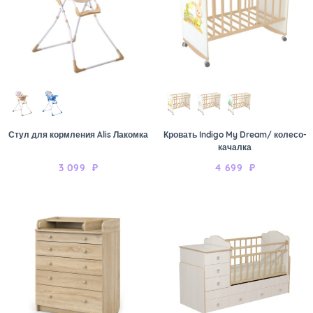
Стул для кормления Alis Лакомка
Кровать Indigo My Dream/ колесо-
качалка
3 099
₽
4 699
₽