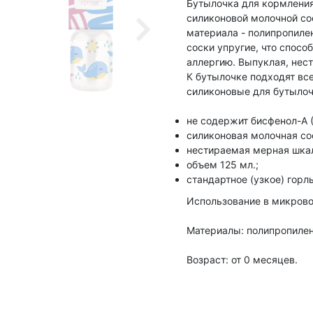
Бутылочка для кормлени
силиконовой молочной со
материала - полипропилен
соски упругие, что спосо
аллергию. Выпуклая, нес
К бутылочке подходят все
силиконовые для бутылоч
не содержит бисфенол-А (
силиконовая молочная со
нестираемая мерная шкал
объем 125 мл.;
стандартное (узкое) горл
Использование в микрово
Материалы: полипропилен 
Возраст: от 0 месяцев.