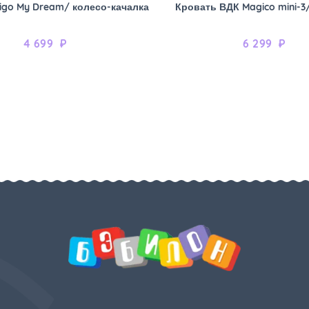
igo My Dream/ колесо-качалка
Кровать ВДК Magico mini-3
4 699
₽
6 299
₽