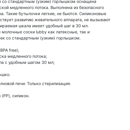
я со стандартным (узким) горлышком оснащена
ской медленного потока. Выполнена из безопасного
а. Такие бутылочки легкие, не бьются. Силиконовые
бствует развитию жевательного аппарата, не вызывают
тираемая шкала имеет удобный шаг в 30 мл.
 молочные соски lubby как латексные, так и
ек со стандартным (узким) горлышком.
BPA free);
ска медленного потока;
а с удобным шагом 30 мл;
ышко.
лновой печи: Только стерилизация.
(PP), силикон.