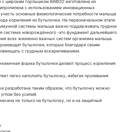
я с широким горлышком BABOO изготовлена из
ипропилена с использованием инновационных
 учесть основные физиологические потребности малыша
иода кормления из бутылочки. На первоначальном этапе
 иммунной системы малыша важно поддерживать грудное
я система новорождённого -это фундамент дальнейшего
ния всех жизненно важных систем организма малыша.
роизводит бутылочки, которые благодаря своим
совмещать с грудным вскармливанием.
ономичная форма бутылочки делают процесс кормления
яет легко наполнять бутылочку, избегая проливания
и разработана таким образом, что бутылочку можно
углом без усилий.
есена не только на бутылочку, но и на защитный
.
окое.