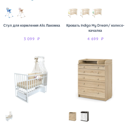
Стул для кормления Alis Лакомка
Кровать Indigo My Dream/ колесо-
качалка
3 099
₽
4 699
₽