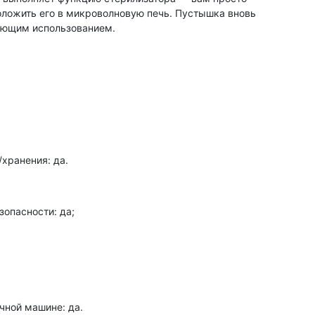
оложить его в микроволновую печь. Пустышка вновь
ующим использованием.
хранения: да.
опасности: да;
;
ной машине: да.