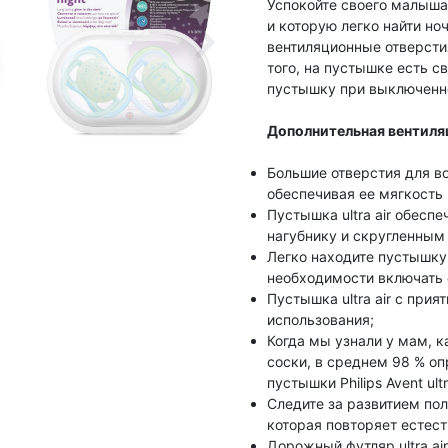
Успокойте своего малыша
и которую легко найти ноч
вентиляционные отверсти
того, на пустышке есть с
пустышку при выключенн
Дополнительная вентиля
Большие отверстия для в
обеспечивая ее мягкость 
Пустышка ultra air обес
нагубнику и скругленным
Легко находите пустышку 
необходимости включать 
Пустышка ultra air с при
использования;
Когда мы узнали у мам, 
соски, в среднем 98 % оп
пустышки Philips Avent ultra 
Следите за развитием по
которая повторяет естест
Дорожный футляр ultra a