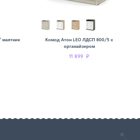
/ маятник
Комод Атон LEO ЛДСП 800/5 с
органайзером
11 899
₽