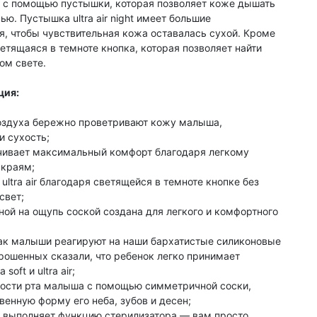
 с помощью пустышки, которая позволяет коже дышать
ью. Пустышка ultra air night имеет большие
я, чтобы чувствительная кожа оставалась сухой. Кроме
ветящаяся в темноте кнопка, которая позволяет найти
ом свете.
ция:
оздуха бережно проветривают кожу малыша,
и сухость;
печивает максимальный комфорт благодаря легкому
 краям;
ultra air благодаря светящейся в темноте кнопке без
свет;
ятной на ощупь соской создана для легкого и комфортного
как малыши реагируют на наши бархатистые силиконовые
рошенных сказали, что ребенок легко принимает
soft и ultra air;
лости рта малыша с помощью симметричной соски,
венную форму его неба, зубов и десен;
ir выполняет функцию стерилизатора — вам просто