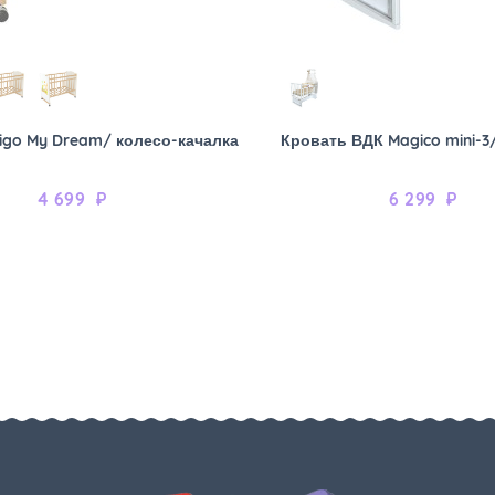
igo My Dream/ колесо-качалка
Кровать ВДК Magico mini-3
4 699
₽
6 299
₽