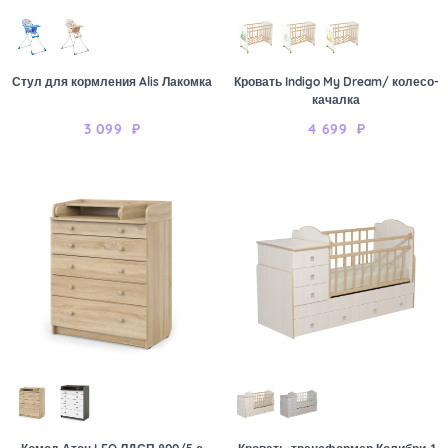
Стул для кормления Alis Лакомка
Кровать Indigo My Dream/ колесо-
качалка
3 099
₽
4 699
₽