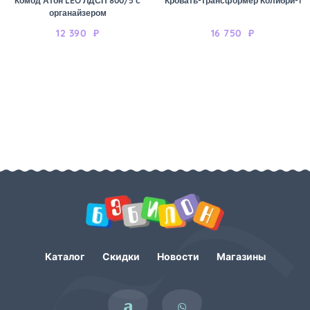
Комод Атон LEO ЛДСП 800/5 с
Кровать-трансформер Колибри-1
органайзером
12 390
₽
16 750
₽
Каталог
Скидки
Новости
Магазины