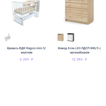
Кровать ВДК Magico mini-3/
Комод Атон LEO ЛДСП 800/5 с
маятник
органайзером
6 299
₽
12 390
₽