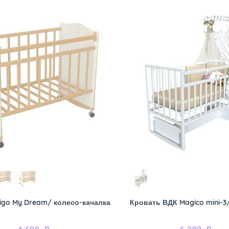
igo My Dream/ колесо-качалка
Кровать ВДК Magico mini-3