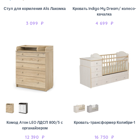
Стул для кормления Alis Лакомка
Кровать Indigo My Dream/ колесо-
качалка
3 099
₽
4 699
₽
Комод Атон LEO ЛДСП 800/5 с
Кровать-трансформер Колибри-1
органайзером
12 390
₽
16 750
₽