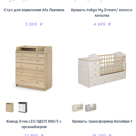
Стул для кормления Alis Лакомка
Кровать Indigo My Dream/ колесо-
качалка
3 099
₽
4 699
₽
Комод Атон LEO ЛДСП 800/5 с
Кровать-трансформер Колибри-1
органайзером
12 390
₽
16 750
₽