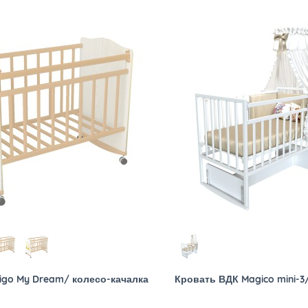
igo My Dream/ колесо-качалка
Кровать ВДК Magico mini-3