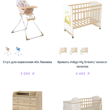
Стул для кормления Alis Лакомка
Кровать Indigo My Dream/ колесо-
качалка
3 099
₽
4 699
₽