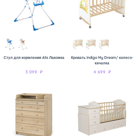
Стул для кормления Alis Лакомка
Кровать Indigo My Dream/ колесо-
качалка
3 099
₽
4 699
₽