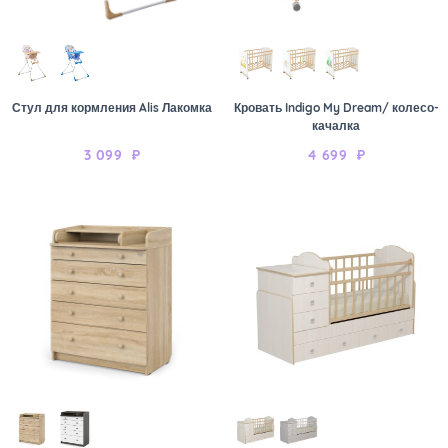
Стул для кормления Alis Лакомка
Кровать Indigo My Dream/ колесо-
качалка
3 099
₽
4 699
₽