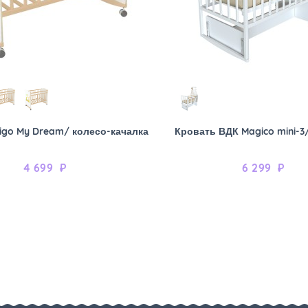
igo My Dream/ колесо-качалка
Кровать ВДК Magico mini-3
4 699
₽
6 299
₽