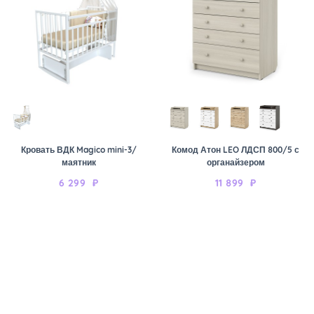
Кровать ВДК Magico mini-3/
Комод Атон LEO ЛДСП 800/5 с
маятник
органайзером
6 299
₽
11 899
₽