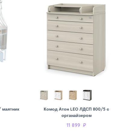
/ маятник
Комод Атон LEO ЛДСП 800/5 с
органайзером
11 899
₽