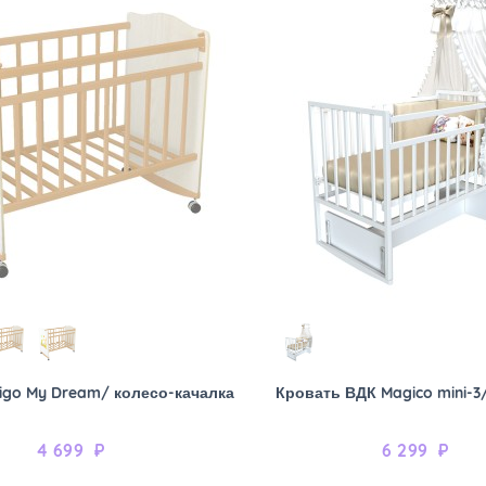
igo My Dream/ колесо-качалка
Кровать ВДК Magico mini-3
4 699
₽
6 299
₽