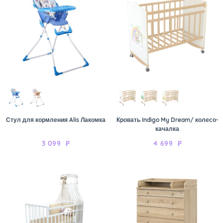
Стул для кормления Alis Лакомка
Кровать Indigo My Dream/ колесо-
качалка
3 099
₽
4 699
₽