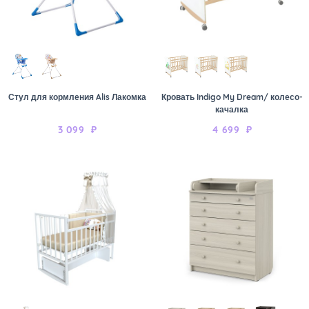
Стул для кормления Alis Лакомка
Кровать Indigo My Dream/ колесо-
качалка
3 099
₽
4 699
₽