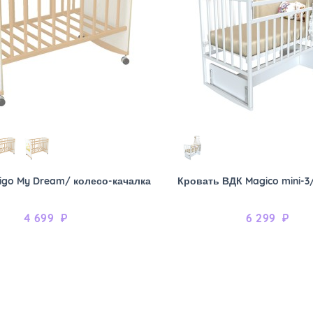
igo My Dream/ колесо-качалка
Кровать ВДК Magico mini-3
4 699
₽
6 299
₽