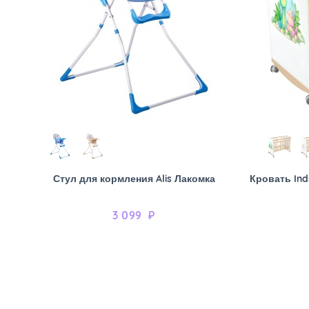
Стул для кормления Alis Лакомка
Кровать Ind
3 099
₽