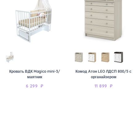
Кровать ВДК Magico mini-3/
Комод Атон LEO ЛДСП 800/5 с
маятник
органайзером
6 299
₽
11 899
₽