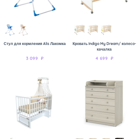
Стул для кормления Alis Лакомка
Кровать Indigo My Dream/ колесо-
качалка
3 099
₽
4 699
₽