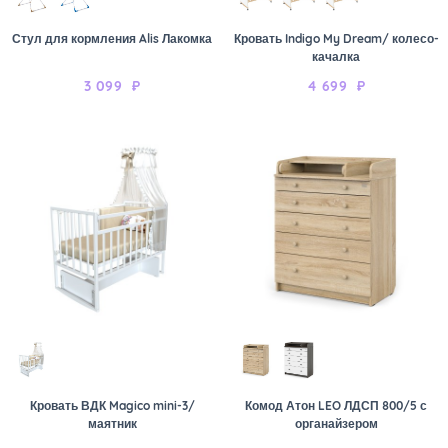
Стул для кормления Alis Лакомка
Кровать Indigo My Dream/ колесо-
качалка
3 099
₽
4 699
₽
Кровать ВДК Magico mini-3/
Комод Атон LEO ЛДСП 800/5 с
маятник
органайзером