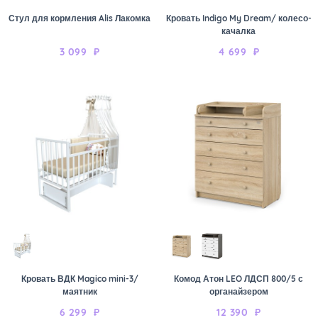
Стул для кормления Alis Лакомка
Кровать Indigo My Dream/ колесо-
качалка
3 099
₽
4 699
₽
Кровать ВДК Magico mini-3/
Комод Атон LEO ЛДСП 800/5 с
маятник
органайзером
6 299
₽
12 390
₽