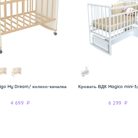
igo My Dream/ колесо-качалка
Кровать ВДК Magico mini-3
4 699
₽
6 299
₽