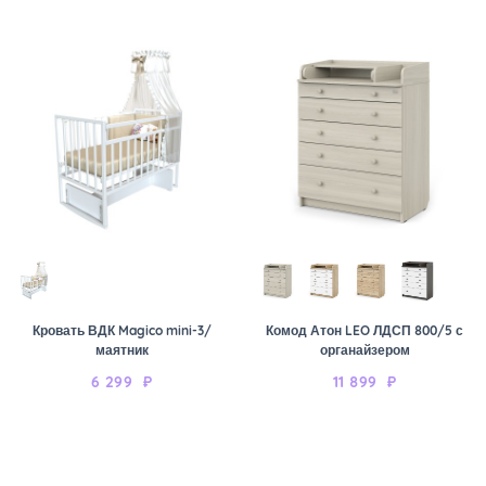
Кровать ВДК Magico mini-3/
Комод Атон LEO ЛДСП 800/5 с
маятник
органайзером
6 299
₽
11 899
₽