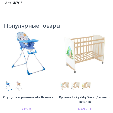
Арт. Ж705
Популярные товары
Стул для кормления Alis Лакомка
Кровать Indigo My Dream/ колесо-
качалка
3 099
₽
4 699
₽