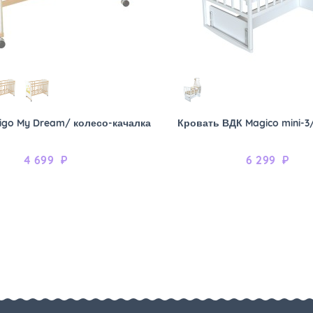
igo My Dream/ колесо-качалка
Кровать ВДК Magico mini-3
4 699
₽
6 299
₽