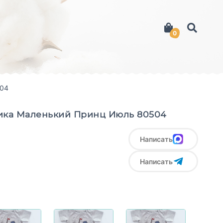
0
504
ика Маленький Принц Июль 80504
Написать
Написать