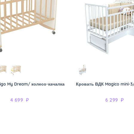
igo My Dream/ колесо-качалка
Кровать ВДК Magico mini-3
4 699
₽
6 299
₽