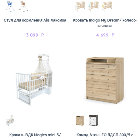
Стул для кормления Alis Лакомка
Кровать Indigo My Dream/ колесо-
качалка
3 099
₽
4 699
₽
Кровать ВДК Magico mini-3/
Комод Атон LEO ЛДСП 800/5 с