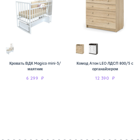
Кровать ВДК Magico mini-3/
Комод Атон LEO ЛДСП 800/5 с
маятник
органайзером
6 299
₽
12 390
₽