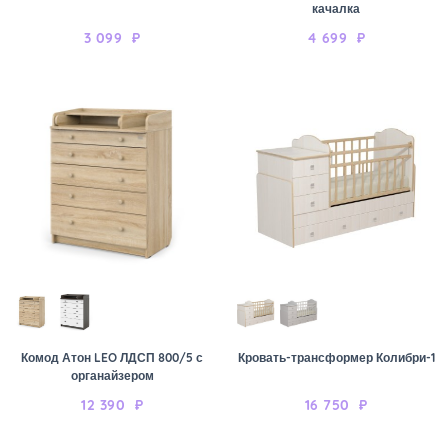
качалка
3 099
₽
4 699
₽
Комод Атон LEO ЛДСП 800/5 с
Кровать-трансформер Колибри-1
органайзером
12 390
₽
16 750
₽