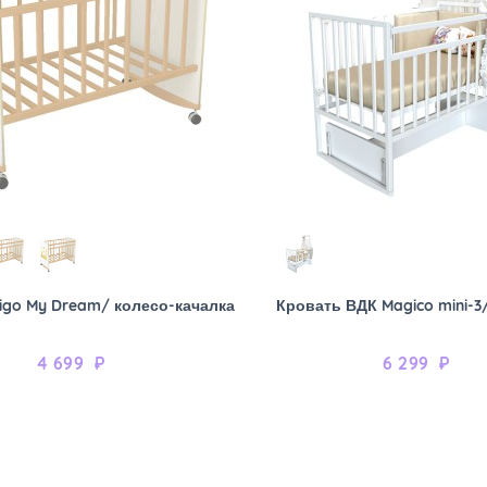
igo My Dream/ колесо-качалка
Кровать ВДК Magico mini-3
4 699
₽
6 299
₽