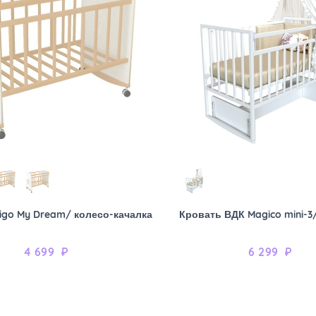
igo My Dream/ колесо-качалка
Кровать ВДК Magico mini-3
4 699
₽
6 299
₽