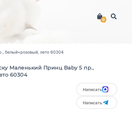
0
р., белый+розовый, лето 60304
ку Маленький Принц Baby 5 пр.,
ето 60304
Написать
Написать