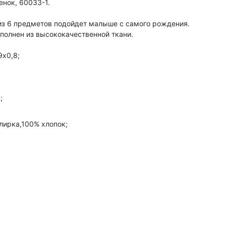
енок, 60033-1.
з 6 предметов подойдет малышe с самого рождения.
полнен из высококачественной ткани.
9х0,8;
;
улирка,100% хлопок;