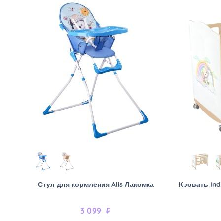
Стул для кормления Alis Лакомка
Кровать Ind
3 099
₽