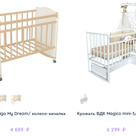
igo My Dream/ колесо-качалка
Кровать ВДК Magico mini-3
4 699
₽
6 299
₽